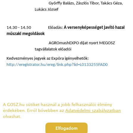
Győrffy Balázs, Zászlós Tibor, Takács Géza,
Lukács József
14.30 - 14.50
Előadás:
A versenyképességet javító hazai
műszaki megoldások
AGROmashEXPO díjat nyert MEGOSZ
tagvállalatok előadói
Kedvezményes jegyek az Expóra igényelhetők:
http://eregistrator.hu/ereg/link.php?lid=L0133255FAD0
A GOSZ.hu sütiket használ a jobb felhasználói élmény
Adatkezelési tájékoztató
érdekében. Erről bővebben az
Adatvédelmi szabályzatban
olvashat.
1075 Budapest, Károly krt. 5/A félemelet 4. | Tel.: 332-23-30 | Email:
gabonatermesztok@gabonatermesztok.hu
Elfogadom