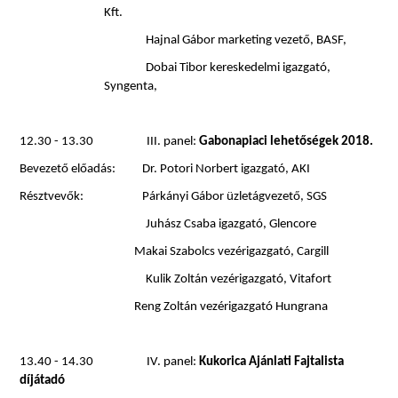
Kft.
Hajnal Gábor marketing vezető, BASF,
Dobai Tibor kereskedelmi igazgató,
Syngenta,
12.30 - 13.30
III. panel:
Gabonapiaci lehetőségek 2018.
Bevezető előadás:
Dr. Potori Norbert igazgató, AKI
Résztvevők:
Párkányi Gábor üzletágvezető, SGS
Juhász Csaba igazgató, Glencore
Makai Szabolcs vezérigazgató, Cargill
Kulik Zoltán vezérigazgató, Vitafort
Reng Zoltán vezérigazgató Hungrana
13.40 - 14.30
IV. panel:
Kukorica Ajánlati Fajtalista
díjátadó