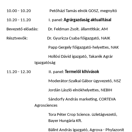
10.00 - 10.20
Petőházi Tamás elnök GOSZ, megnyitó
10.20 - 11.20
I. panel:
Agrárgazdaság aktualitásai
Bevezető előadás:
Dr. Feldman Zsolt. államtitkár, AM
Résztvevők:
Dr. Gyuricza Csaba főigazgató, NAIK
Papp Gergely főigazgató-helyettes, NAK
Hollósi Dávid igazgató, Takarék Agrár
Igazgatóság
11.20 - 12.30
II. panel:
Termelői kihívások
Moderátor:Szalkai Gábor ügyvezető, NSZ
Jordán László elnökhelyettes, NEBIH
Sándorfy András marketing, CORTEVA
Agrosciences
Tora Péter Crop Science. üzletágvezető,
Bayer Hungária Kft.
Bálint András igazgató, Agrova - Phylazonit