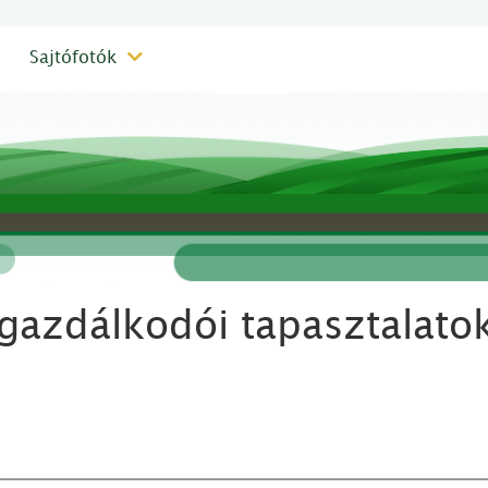
Sajtófotók
, gazdálkodói tapasztalat