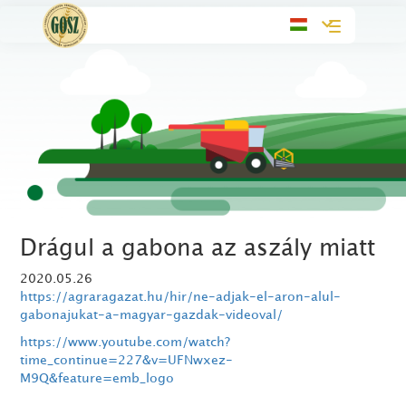
Toggle
navigation
Drágul a gabona az aszály miatt
2020.05.26
https://agraragazat.hu/hir/ne-adjak-el-aron-alul-
gabonajukat-a-magyar-gazdak-videoval/
https://www.youtube.com/watch?
time_continue=227&v=UFNwxez-
M9Q&feature=emb_logo