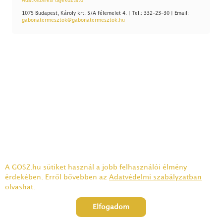
Adatkezelési tájékoztató
1075 Budapest, Károly krt. 5/A félemelet 4. | Tel.: 332-23-30 | Email:
gabonatermesztok@gabonatermesztok.hu
A GOSZ.hu sütiket használ a jobb felhasználói élmény
érdekében. Erről bővebben az
Adatvédelmi szabályzatban
olvashat.
Elfogadom