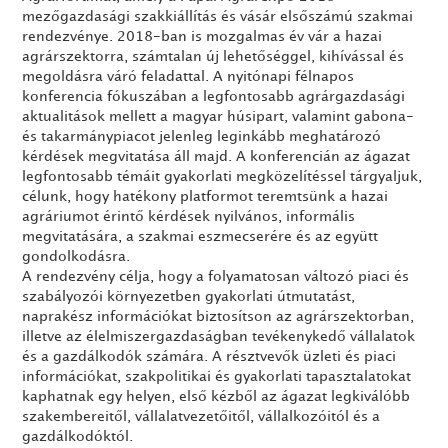
mezőgazdasági szakkiállítás és vásár elsőszámú szakmai
rendezvénye. 2018-ban is mozgalmas év vár a hazai
agrárszektorra, számtalan új lehetőséggel, kihívással és
megoldásra váró feladattal. A nyitónapi félnapos
konferencia fókuszában a legfontosabb agrárgazdasági
aktualitások mellett a magyar húsipart, valamint gabona-
és takarmánypiacot jelenleg leginkább meghatározó
kérdések megvitatása áll majd. A konferencián az ágazat
legfontosabb témáit gyakorlati megközelítéssel tárgyaljuk,
célunk, hogy hatékony platformot teremtsünk a hazai
agráriumot érintő kérdések nyilvános, informális
megvitatására, a szakmai eszmecserére és az együtt
gondolkodásra.
A rendezvény célja, hogy a folyamatosan változó piaci és
szabályozói környezetben gyakorlati útmutatást,
naprakész információkat biztosítson az agrárszektorban,
illetve az élelmiszergazdaságban tevékenykedő vállalatok
és a gazdálkodók számára. A résztvevők üzleti és piaci
információkat, szakpolitikai és gyakorlati tapasztalatokat
kaphatnak egy helyen, első kézből az ágazat legkiválóbb
szakembereitől, vállalatvezetőitől, vállalkozóitól és a
gazdálkodóktól.