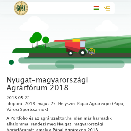
Toggle
navigation
Nyugat-magyarországi
Agrárfórum 2018
2018.05.22
Időpont: 2018. május 25. Helyszín: Pápai Agrárexpo (Pápa,
Városi Sportcsarnok)
A Portfolio és az agrárszektor.hu idén már harmadik
alkalommal rendezi meg Nyugat-magyarországi
Agrárfórumát, amely a Pápai Agrárexpo 2018