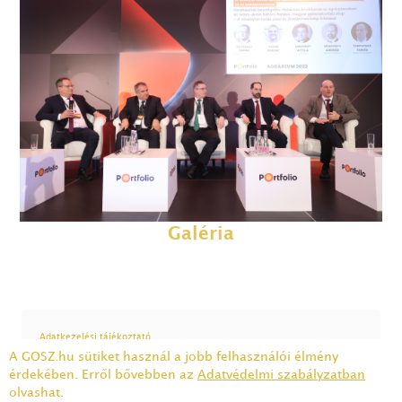
Galéria
Adatkezelési tájékoztató
A GOSZ.hu sütiket használ a jobb felhasználói élmény
1075 Budapest, Károly krt. 5/A félemelet 4. | Tel.: 332-23-30 | Email:
gabonatermesztok@gabonatermesztok.hu
érdekében. Erről bővebben az
Adatvédelmi szabályzatban
olvashat.