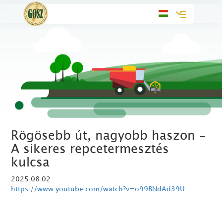
Toggle
navigation
Rögösebb út, nagyobb haszon -
A sikeres repcetermesztés
kulcsa
2025.08.02
https://www.youtube.com/watch?v=o99BNdAd39U