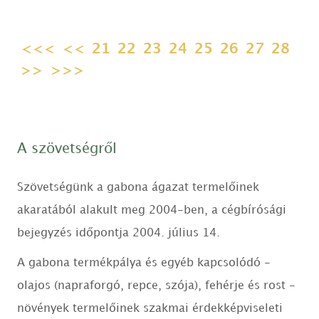
<<<
<<
21
22
23
24
25
26
27
28
>>
>>>
A szövetségről
Szövetségünk a gabona ágazat termelőinek
akaratából alakult meg 2004-ben, a cégbírósági
bejegyzés időpontja 2004. július 14.
A gabona termékpálya és egyéb kapcsolódó -
olajos (napraforgó, repce, szója), fehérje és rost -
növények termelőinek szakmai érdekképviseleti