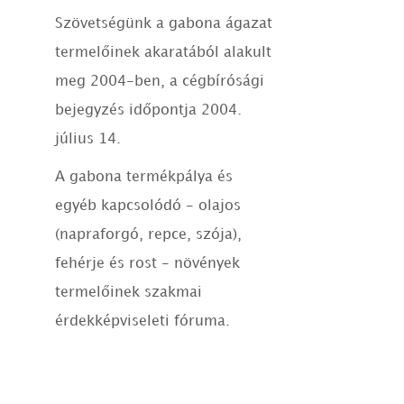
Szövetségünk a gabona ágazat
termelőinek akaratából alakult
meg 2004-ben, a cégbírósági
bejegyzés időpontja 2004.
július 14.
A gabona termékpálya és
egyéb kapcsolódó - olajos
(napraforgó, repce, szója),
fehérje és rost - növények
termelőinek szakmai
érdekképviseleti fóruma.