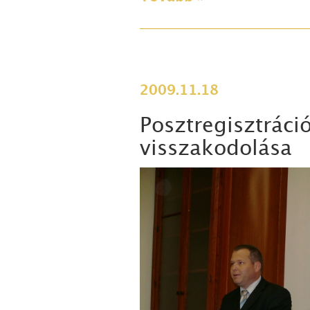
2009.11.18
Posztregisztráci
visszakodolása