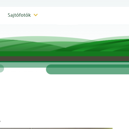
Sajtófotók
s