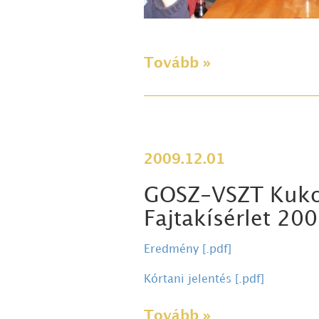
Tovább »
2009.12.01
GOSZ-VSZT Kukor
Fajtakísérlet 2
Eredmény [.pdf]
Kórtani jelentés [.pdf]
Tovább »