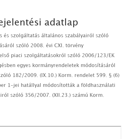
ejelentési adatlap
s és szolgáltatás általános szabályairól szóló
sáról szóló 2008. évi CXI. törvény
belső piaci szolgáltatásokról szóló 2006/123/EK
üggésben egyes kormányrendeletek módosításáról
szóló 182/2009. (IX.10.) Korm. rendelet 599. § (6)
er 1-jei hatállyal módosították a földhasználati
airól szóló 356/2007. (XII.23.) számú Korm.