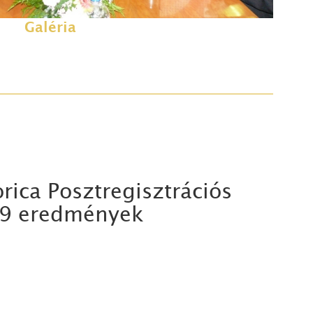
Galéria
ica Posztregisztrációs
009 eredmények