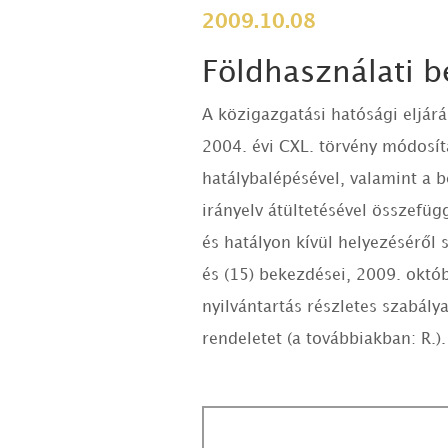
2009.10.08
Földhasználati b
A közigazgatási hatósági eljárá
2004. évi CXL. törvény módosítá
hatálybalépésével, valamint a 
irányelv átültetésével összef
és hatályon kívül helyezéséről 
és (15) bekezdései, 2009. októb
nyilvántartás részletes szabály
rendeletet (a továbbiakban: R.).