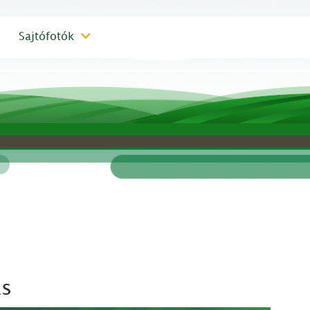
Sajtófotók
ás