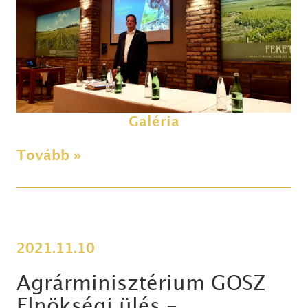
Galéria
Tovább »
2021.11.10
Agrárminisztérium GOSZ
Elnökségi ülés -