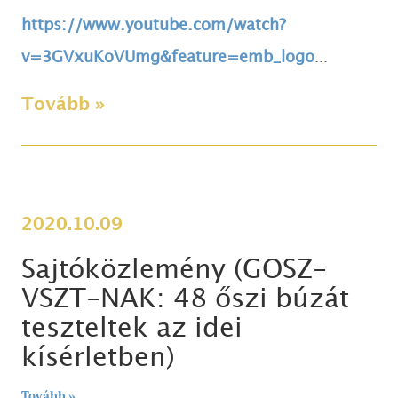
https://www.youtube.com/watch?
v=3GVxuKoVUmg&feature=emb_logo
...
Tovább »
2020.10.09
Sajtóközlemény (GOSZ-
VSZT-NAK: 48 őszi búzát
teszteltek az idei
kísérletben)
Tovább »