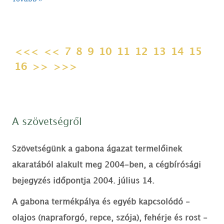
<<<
<<
7
8
9
10
11
12
13
14
15
16
>>
>>>
A szövetségről
Szövetségünk a gabona ágazat termelőinek
akaratából alakult meg 2004-ben, a cégbírósági
bejegyzés időpontja 2004. július 14.
A gabona termékpálya és egyéb kapcsolódó -
olajos (napraforgó, repce, szója), fehérje és rost -